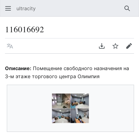
ultracity
Най
116016692
Язык
Скачать PDF
Следить
Пра
Описание:
Помещение свободного назначения на
3-м этаже торгового центра Олимпия