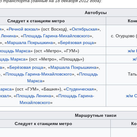
транспорта (данные на 18 декабря 2012 года)
:
Автобусы
Следует к станциям метро
Кон
я
», «
Речной вокзал
» (ост. Восход), «
Октябрьская
»,
 Ленина
», «
Площадь Гарина-Михайловского
»,
с. Огурцово
», «
Маршала Покрышкина
», «
Берёзовая роща
»
лощадь Маркса
» (ост. «Метро», «ГУМ»)
ж/м
щадь Маркса
» (ост. «Метро», «Площадь»)
ж
а
», «
Берёзовая роща
», «
Маршала Покрышкина
»,
, «
Площадь Гарина-Михайловского
», «
Площадь
Тат
Маркса
»
аркса
» (ост. «ГУМ», «Башня»), «
Студенческая
»,
окзал
», «
Площадь Ленина
», «
Площадь Гарина-
ж/м 
Михайловского
»
Маршрутные такси
Следует к станциям метро
Ко