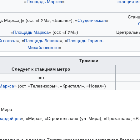
«
Площадь Маркса
»
станция м
Станц
 Маркса]]» (ост. «ГУМ», «Башня»), «
Студенческая
»
«
Площадь Маркса
» (ост. «ГУМ»)
Центральны
й вокзал
», «
Площадь Ленина
», «
Площадь Гарина-
Михайловского
»
Трамваи
Следует к станциям метро
нет
Маркса
» (ост. «Телевизоры», «Кристалл», «Новая»)
 Мира:
вардейцев
», «Мира», «Строительная» (ул. Мира), «Прокатная», «Р
й революции, в посёлке Тяжстанкогидропресса возводится Дворец к