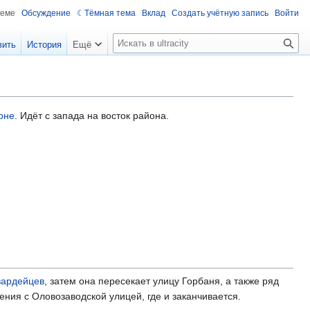
теме
Обсуждение
Тёмная тема
Вклад
Создать учётную запись
Войти
П
вить
История
Ещё
о
и
с
к
оне
. Идёт с запада на восток района.
вардейцев
, затем она пересекает улицу Горбаня, а также ряд
ения с Оловозаводской улицей, где и заканчивается.