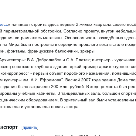
ресс
» начинает строить здесь первые 2 жилых квартала своего пос
ой периметриальной обстройки. Согласно проекту, внутри небольш
 здания встраивались магазины. Основная часть возведённых здес
 на Мира были построены в середине прошлого века в стиле позд
ки, фонтаны, французские балкончики, эркеры.
хитекторы: В.А. Добролюбов и С.А. Платек; интерьер - художники А
разец советского клубного здания, яркий пример архитектурного 
нкогидропресс" - первый объект подобного назначения, появившийс
ом культуры им. А.И. Ефремова". Весной 2007 года здание Дома тв
 здания было затрачено 200 млн. рублей. В ходе ремонта был ре
тированы учебные кабинеты, 3 танцевальных зала, большой спорти
сценическим оборудованием. В зрительный зал были установлены 
готовлена и установлена новая люстра.
нспорт
[
править
]