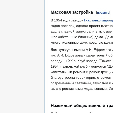
Массовая застройка
[
править
]
В 1954 году завод «
Тяжстанкогидроп
годов посёлок, сделал проект плотн
вдоль главной магистрали в угловые
шлакобетонные блочные) дома. Дома
многочисленные арки, кованые калит
Дом культуры имени А.И. Ефремова Ар
им. А.И. Ефремова - характерный об
середины XX в. Клуб завода "Тяжста
1954 г. заводской клуб именуется "Д
капитальный ремонт и реконструкцию
благоустроена территория; отремон
современным световым, звуковым и 
зала с росписными медальонами. Из
Наземный общественный тра