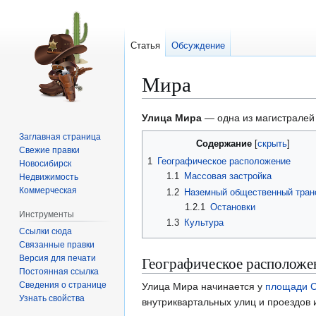
Статья
Обсуждение
Мира
Перейти
Перейти
Улица Мира
— одна из магистралей
к
к
Заглавная страница
Содержание
навигации
поиску
Свежие правки
1
Географическое расположение
Новосибирск
1.1
Массовая застройка
Недвижимость
Коммерческая
1.2
Наземный общественный тран
1.2.1
Остановки
Инструменты
1.3
Культура
Ссылки сюда
Связанные правки
Версия для печати
Географическое расположе
Постоянная ссылка
Сведения о странице
Улица Мира начинается у
площади С
Узнать свойства
внутриквартальных улиц и проездов 