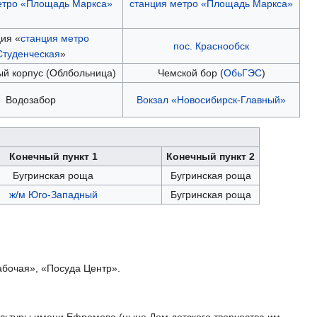
етро «Площадь Маркса»
станция метро «Площадь Маркса»
ия «
станция метро
пос. Краснообск
Студенческая
»
й корпус (Облбольница)
Чемской бор (
ОбьГЭС
)
Водозабор
Вокзал «Новосибирск-Главный»
Конечный пункт 1
Конечный пункт 2
Бугринская роща
Бугринская роща
ж/м Юго-Западный
Бугринская роща
абочая», «Посуда Центр».
ультуры имени Ефремова (ныне Дом детского творчества им.