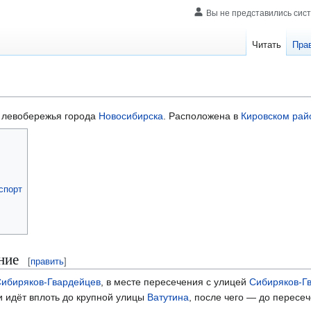
Вы не представились сис
Читать
Пра
 левобережья города
Новосибирска
. Расположена в
Кировском рай
спорт
ние
[
править
]
ибиряков-Гвардейцев
, в месте пересечения с улицей
Сибиряков-Г
и идёт вплоть до крупной улицы
Ватутина
, после чего — до пересеч