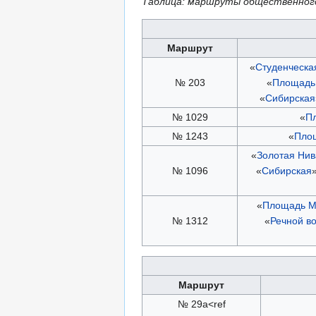
Таблица: маршруты общественного 
Маршрут
«
Студенческа
№ 203
«
Площадь
«
Сибирская
№ 1029
«
П
№ 1243
«
Пло
«
Золотая Нив
№ 1096
«
Сибирская
»
«
Площадь М
№ 1312
«
Речной в
Маршрут
№ 29а<ref