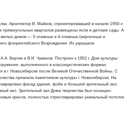
ёлка. Архитектор В. Майков, спроектировавший в начале 1950-х
их прямоугольных кварталов размещены ясли и детские сады. А
ь жилых домов — 3-этажные и 4-этажные (кирпичные и
него флорентийского Возрождения. Их украшали
.А. Бертик и В.И. Чуванов. Построен к 1952 г. Дом культуры
сооружения, выполненного в классицистических формах
я в г. Новосибирске после Великой Отечественной Войны. С
орчества признали памятником культуры г. Новосибирска. На
ставрирован фасад здания, фойе и большой зрительный зал;
вный зал. Зрительный зал Дома творчества был оснащен
новые кресла, полностью отреставрирован уникальный потолок