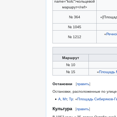
name="kolc">кольцевой
маршрут</ref>
№ 364
«[Площадь
№ 1045
«
Речно
№ 1212
Маршрут
№ 10
№ 15
«
Площадь 
Остановки
[
править
]
Остановки, расположенные по улице
А
,
Мт
,
Тр
: «
Площадь Сибиряков-Г
Культура
[
править
]
В 1952 году, к 35-летию Октябрьско