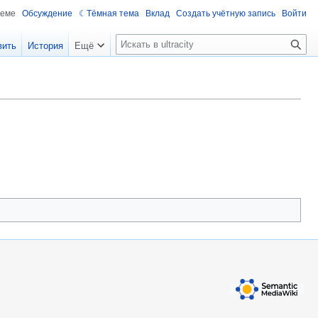
теме
Обсуждение
Тёмная тема
Вклад
Создать учётную запись
Войти
П
вить
История
Ещё
о
и
с
к