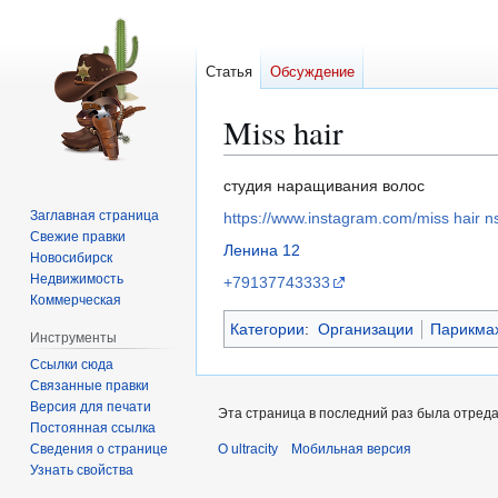
Статья
Обсуждение
Miss hair
Перейти
Перейти
студия наращивания волос
к
к
Заглавная страница
https://www.instagram.com/miss hair n
навигации
поиску
Свежие правки
Ленина 12
Новосибирск
Недвижимость
+79137743333
Коммерческая
Категории
:
Организации
Парикма
Инструменты
Ссылки сюда
Связанные правки
Версия для печати
Эта страница в последний раз была отредак
Постоянная ссылка
Сведения о странице
О ultracity
Мобильная версия
Узнать свойства