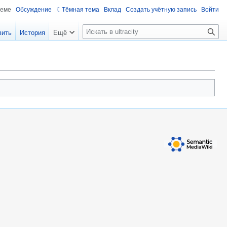
теме
Обсуждение
Тёмная тема
Вклад
Создать учётную запись
Войти
П
вить
История
Ещё
о
и
с
к