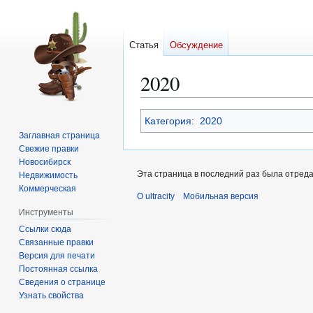
Статья
Обсуждение
2020
Перейти
Перейти
Категория
:
2020
к
к
Заглавная страница
навигации
поиску
Свежие правки
Новосибирск
Эта страница в последний раз была отредак
Недвижимость
Коммерческая
О ultracity
Мобильная версия
Инструменты
Ссылки сюда
Связанные правки
Версия для печати
Постоянная ссылка
Сведения о странице
Узнать свойства