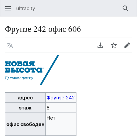
ultracity
Най
Фрунзе 242 офис 606
Язык
Скачать PDF
Следить
Пра
адрес
Фрунзе 242
этаж
6
Нет
офис свободен