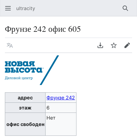
ultracity
Най
Фрунзе 242 офис 605
Язык
Скачать PDF
Следить
Пра
адрес
Фрунзе 242
этаж
6
Нет
офис свободен