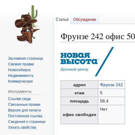
Статья
Обсуждение
Фрунзе 242 офис 5
Перейти
Перейти
к
к
Заглавная страница
навигации
поиску
Свежие правки
Новосибирск
Недвижимость
Коммерческая
адрес
Фрунзе 242
Инструменты
этаж
5
Ссылки сюда
площадь
58,4
Связанные правки
Нет
Версия для печати
офис свободен
Постоянная ссылка
Сведения о странице
Узнать свойства