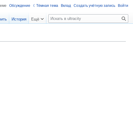
теме
Обсуждение
Тёмная тема
Вклад
Создать учётную запись
Войти
П
вить
История
Ещё
о
и
с
к