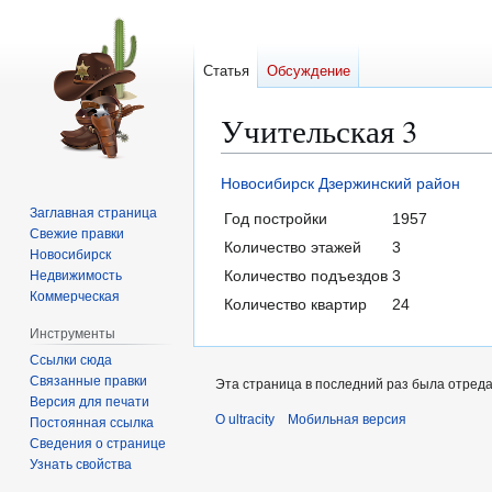
Статья
Обсуждение
Учительская 3
Перейти
Перейти
Новосибирск
Дзержинский район
к
к
Заглавная страница
Год постройки
1957
навигации
поиску
Свежие правки
Количество этажей
3
Новосибирск
Количество подъездов
3
Недвижимость
Коммерческая
Количество квартир
24
Инструменты
Ссылки сюда
Связанные правки
Эта страница в последний раз была отредак
Версия для печати
О ultracity
Мобильная версия
Постоянная ссылка
Сведения о странице
Узнать свойства