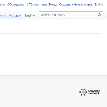
теме
Обсуждение
Тёмная тема
Вклад
Создать учётную запись
Войти
П
вить
История
Ещё
о
и
с
к