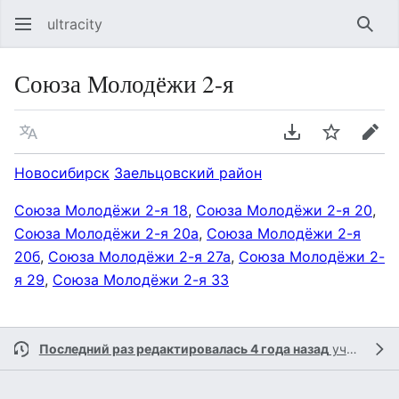
ultracity
Най
Союза Молодёжи 2-я
Язык
Скачать PDF
Следить
Пра
Новосибирск
Заельцовский район
Союза Молодёжи 2-я 18
,
Союза Молодёжи 2-я 20
,
Союза Молодёжи 2-я 20а
,
Союза Молодёжи 2-я
20б
,
Союза Молодёжи 2-я 27а
,
Союза Молодёжи 2-
я 29
,
Союза Молодёжи 2-я 33
Последний раз редактировалась 4 года назад
участником