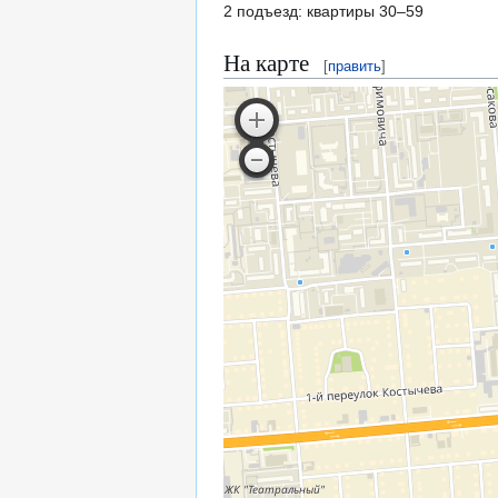
2 подъезд: квартиры 30–59
На карте
[
править
]