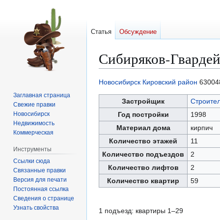
Статья
Обсуждение
Сибиряков-Гвардей
Новосибирск
Кировский район
63004
Перейти
Перейти
Заглавная страница
к
к
Застройщик
Строите
Свежие правки
навигации
поиску
Новосибирск
Год постройки
1998
Недвижимость
Материал дома
кирпич
Коммерческая
Количество этажей
11
Инструменты
Количество подъездов
2
Ссылки сюда
Количество лифтов
2
Связанные правки
Версия для печати
Количество квартир
59
Постоянная ссылка
Сведения о странице
Узнать свойства
1 подъезд: квартиры 1–29