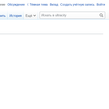
теме
Обсуждение
Тёмная тема
Вклад
Создать учётную запись
Войти
П
вить
История
Ещё
о
и
с
к