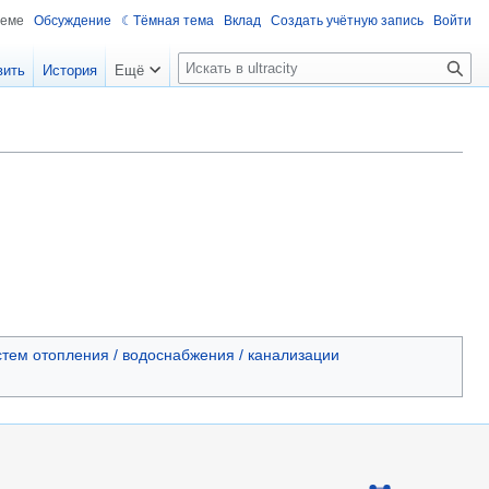
теме
Обсуждение
Тёмная тема
Вклад
Создать учётную запись
Войти
П
вить
История
Ещё
о
и
с
к
тем отопления / водоснабжения / канализации