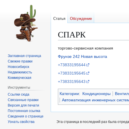
Статья
Обсуждение
СПАРК
Перейти
Перейти
торгово-сервисная компания
к
к
Заглавная страница
Фрунзе 242
Новая высота
навигации
поиску
Свежие правки
+73833195644
Новосибирск
Недвижимость
+73833195645
Коммерческая
+73833195643
Инструменты
Категории
:
Кондиционеры
Вентил
Ссылки сюда
Автоматизация инженерных систе
Связанные правки
Версия для печати
Постоянная ссылка
Сведения о странице
Узнать свойства
Эта страница в последний раз была отредак