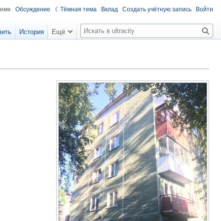
теме
Обсуждение
Тёмная тема
Вклад
Создать учётную запись
Войти
П
вить
История
Ещё
о
и
с
к