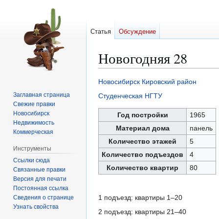
Статья
Обсуждение
Новогодняя 28
Новосибирск
Кировский район
Перейти
Перейти
Заглавная страница
Студенческая
НГТУ
к
к
Свежие правки
навигации
поиску
Новосибирск
Год постройки
1965
Недвижимость
Материал дома
панель
Коммерческая
Количество этажей
5
Инструменты
Количество подъездов
4
Ссылки сюда
Количество квартир
80
Связанные правки
Версия для печати
Постоянная ссылка
1 подъезд: квартиры 1–20
Сведения о странице
Узнать свойства
2 подъезд: квартиры 21–40