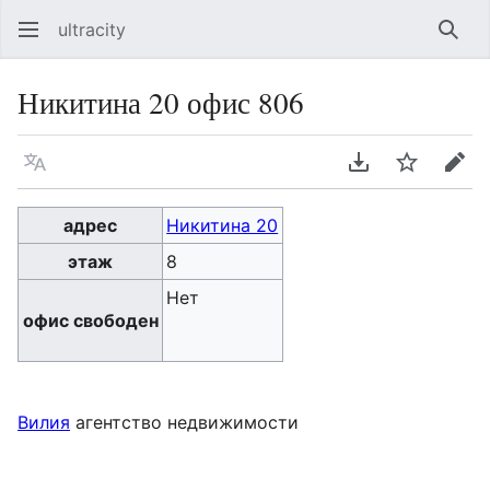
ultracity
Най
Никитина 20 офис 806
Язык
Скачать PDF
Следить
Пра
адрес
Никитина 20
этаж
8
Нет
офис свободен
Вилия
агентство недвижимости