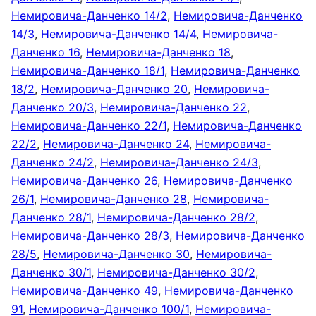
Немировича-Данченко 14/2
,
Немировича-Данченко
14/3
,
Немировича-Данченко 14/4
,
Немировича-
Данченко 16
,
Немировича-Данченко 18
,
Немировича-Данченко 18/1
,
Немировича-Данченко
18/2
,
Немировича-Данченко 20
,
Немировича-
Данченко 20/3
,
Немировича-Данченко 22
,
Немировича-Данченко 22/1
,
Немировича-Данченко
22/2
,
Немировича-Данченко 24
,
Немировича-
Данченко 24/2
,
Немировича-Данченко 24/3
,
Немировича-Данченко 26
,
Немировича-Данченко
26/1
,
Немировича-Данченко 28
,
Немировича-
Данченко 28/1
,
Немировича-Данченко 28/2
,
Немировича-Данченко 28/3
,
Немировича-Данченко
28/5
,
Немировича-Данченко 30
,
Немировича-
Данченко 30/1
,
Немировича-Данченко 30/2
,
Немировича-Данченко 49
,
Немировича-Данченко
91
,
Немировича-Данченко 100/1
,
Немировича-