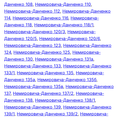
Данченко 108
,
Немировича-Данченко 110
,
Немировича-Данченко 112
,
Немировича-Данченко
114
,
Немировича-Данченко 116
,
Немировича-
Данченко 118
,
Немировича-Данченко 118/1
,
Немировича-Данченко 120/3
,
Немировича-
Данченко 120/5
,
Немировича-Данченко 120/6
,
Немировича-Данченко 123
,
Немировича-Данченко
124
,
Немировича-Данченко 125
,
Немировича-
Данченко 130
,
Немировича-Данченко 131а
,
Немировича-Данченко 133
,
Немировича-Данченко
133/1
,
Немировича-Данченко 135
,
Немировича-
Данченко 135а
,
Немировича-Данченко 135б
,
Немировича-Данченко 135в
,
Немировича-Данченко
137
,
Немировича-Данченко 137/2
,
Немировича-
Данченко 138
,
Немировича-Данченко 138/1
,
Немировича-Данченко 139
,
Немировича-Данченко
139/1
,
Немировича-Данченко 139/2
,
Немировича-