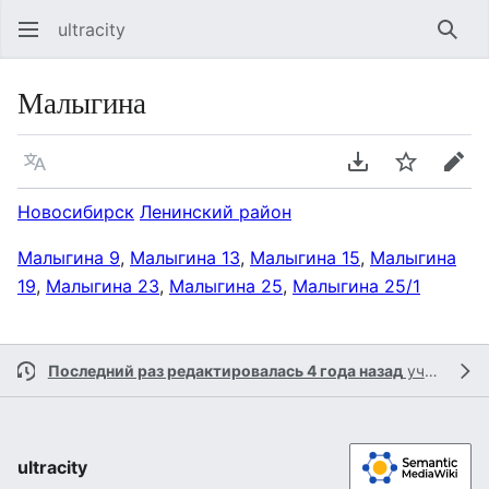
ultracity
Най
Малыгина
Язык
Скачать PDF
Следить
Пра
Новосибирск
Ленинский район
Малыгина 9
,
Малыгина 13
,
Малыгина 15
,
Малыгина
19
,
Малыгина 23
,
Малыгина 25
,
Малыгина 25/1
Последний раз редактировалась 4 года назад
участником
ultracity