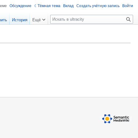
теме
Обсуждение
Тёмная тема
Вклад
Создать учётную запись
Войти
П
вить
История
Ещё
о
и
с
к