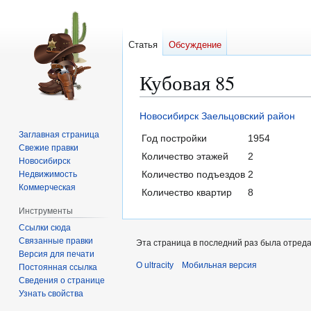
Статья
Обсуждение
Кубовая 85
Перейти
Перейти
Новосибирск
Заельцовский район
к
к
Заглавная страница
Год постройки
1954
навигации
поиску
Свежие правки
Количество этажей
2
Новосибирск
Количество подъездов
2
Недвижимость
Коммерческая
Количество квартир
8
Инструменты
Ссылки сюда
Связанные правки
Эта страница в последний раз была отредак
Версия для печати
О ultracity
Мобильная версия
Постоянная ссылка
Сведения о странице
Узнать свойства