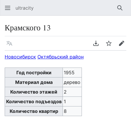
ultracity
Най
Крамского 13
Язык
Скачать PDF
Следить
Пра
Новосибирск
Октябрьский район
Год постройки
1955
Материал дома
дерево
Количество этажей
2
Количество подъездов
1
Количество квартир
8