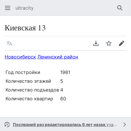
ultracity
Най
Киевская 13
Язык
Скачать PDF
Следить
Пра
Новосибирск
Ленинский район
Год постройки
1981
Количество этажей
5
Количество подъездов
4
Количество квартир
60
Последний раз редактировалась 6 лет назад
участником