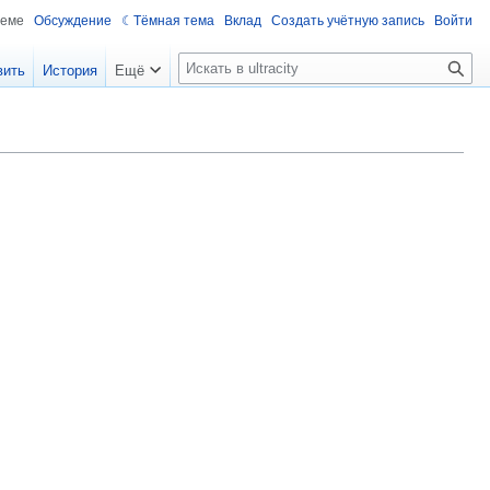
теме
Обсуждение
Тёмная тема
Вклад
Создать учётную запись
Войти
П
вить
История
Ещё
о
и
с
к