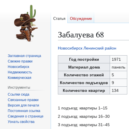
Статья
Обсуждение
Забалуева 68
Новосибирск
Ленинский район
Перейти
Перейти
Заглавная страница
к
к
Год постройки
1971
Свежие правки
навигации
поиску
Новосибирск
Материал дома
панель
Недвижимость
Количество этажей
5
Коммерческая
Количество подъездов
9
Инструменты
Количество квартир
134
Ссылки сюда
Связанные правки
Версия для печати
1 подъезд: квартиры 1–15
Постоянная ссылка
2 подъезд: квартиры 16–30
Сведения о странице
Узнать свойства
3 подъезд: квартиры 31–45