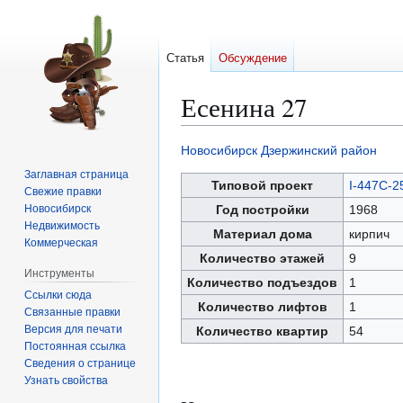
Статья
Обсуждение
Есенина 27
Новосибирск
Дзержинский район
Перейти
Перейти
Заглавная страница
к
к
Типовой проект
I-447С-2
Свежие правки
навигации
поиску
Новосибирск
Год постройки
1968
Недвижимость
Материал дома
кирпич
Коммерческая
Количество этажей
9
Инструменты
Количество подъездов
1
Ссылки сюда
Количество лифтов
1
Связанные правки
Версия для печати
Количество квартир
54
Постоянная ссылка
Сведения о странице
Узнать свойства