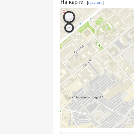
На карте
[
править
]