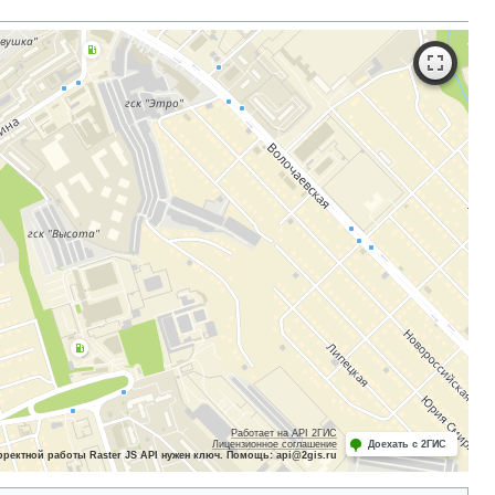
Работает на API 2ГИС
Лицензионное соглашение
Доехать с 2ГИС
рректной работы Raster JS API нужен ключ. Помощь: api@2gis.ru