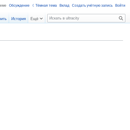
теме
Обсуждение
Тёмная тема
Вклад
Создать учётную запись
Войти
П
вить
История
Ещё
о
и
с
к