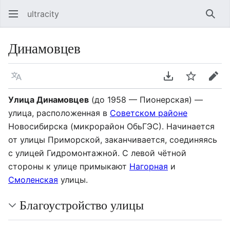
ultracity
Най
Динамовцев
Язык
Скачать PDF
Следить
Пра
Улица Динамовцев
(до 1958 — Пионерская) —
улица, расположенная в
Советском районе
Новосибирска (микрорайон ОбьГЭС). Начинается
от улицы Приморской, заканчивается, соединяясь
с улицей Гидромонтажной. С левой чётной
стороны к улице примыкают
Нагорная
и
Смоленская
улицы.
Благоустройство улицы