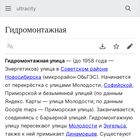
ultracity
Най
Гидромонтажная
Язык
Скачать PDF
Следить
Пра
Гидромонтажная улица
— (до 1958 года —
Энергетиков) улица в
Советском районе
Новосибирска
(микрорайон ОбьГЭС). Начинается
от перекрёстка с улицами Молодости,
Софийской
,
Приморской и безымянной улицей (по данным
Яндекс. Карты — улица Молодости; по данным
Google maps — Приморская улица). Заканчивается,
соединяясь с Барьерной улицей. Гидромонтажную
улицу пересекают улицы
Молодости
и
Энгельса
,
также к ней примыкает
Динамовцев
. Существуют