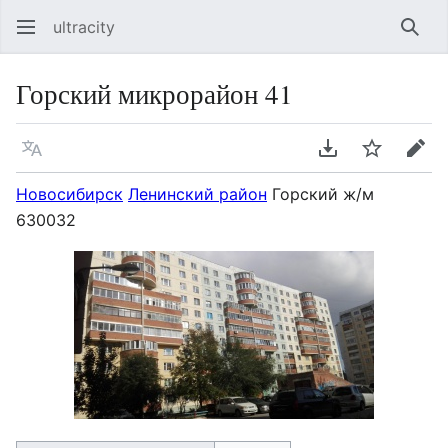
ultracity
Най
Горский микрорайон 41
Язык
Скачать PDF
Следить
Пра
Новосибирск
Ленинский район
Горский ж/м
630032