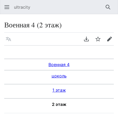
ultracity
Най
Военная 4 (2 этаж)
Язык
Скачать PDF
Следить
Пра
Военная 4
цоколь
1 этаж
2 этаж