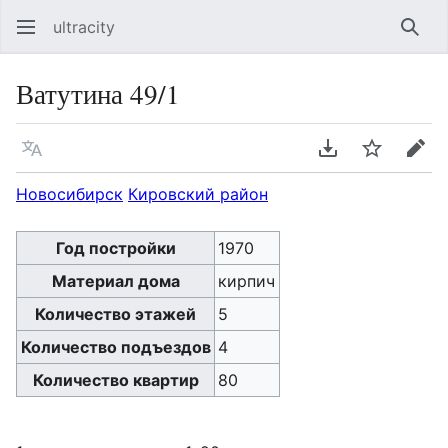
ultracity
Най
Ватутина 49/1
Язык
Скачать PDF
Следить
Пра
Новосибирск
Кировский район
Год постройки
1970
Материал дома
кирпич
Количество этажей
5
Количество подъездов
4
Количество квартир
80