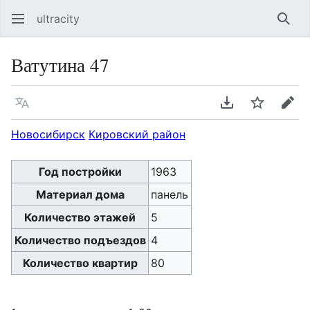
ultracity
Най
Ватутина 47
Язык
Скачать PDF
Следить
Пра
Новосибирск
Кировский район
Год постройки
1963
Материал дома
панель
Количество этажей
5
Количество подъездов
4
Количество квартир
80