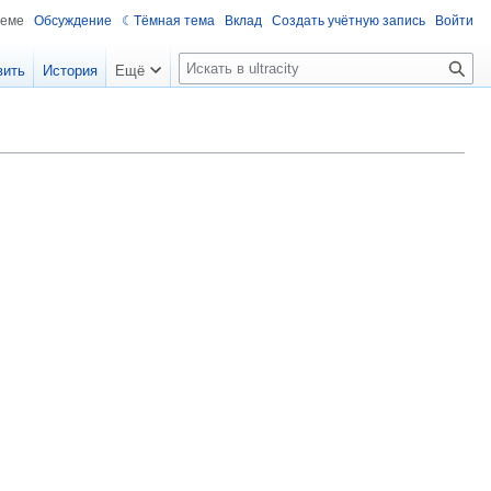
теме
Обсуждение
Тёмная тема
Вклад
Создать учётную запись
Войти
П
вить
История
Ещё
о
и
с
к