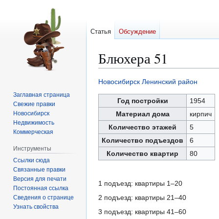
Статья
Обсуждение
Блюхера 51
Новосибирск
Ленинский район
Перейти
Перейти
Заглавная страница
к
к
Год постройки
1954
Свежие правки
навигации
поиску
Новосибирск
Материал дома
кирпич
Недвижимость
Количество этажей
5
Коммерческая
Количество подъездов
6
Инструменты
Количество квартир
80
Ссылки сюда
Связанные правки
Версия для печати
1 подъезд: квартиры 1–20
Постоянная ссылка
2 подъезд: квартиры 21–40
Сведения о странице
Узнать свойства
3 подъезд: квартиры 41–60