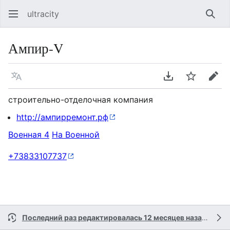
ultracity
Най
Ампир-V
Язык
Скачать PDF
Следить
Пра
строительно-отделочная компания
http://ампирремонт.рф
Военная 4
На Военной
+73833107737
Последний раз редактировалась 12 месяцев назад
участ