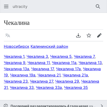
ultracity
Най
Чекалина
Язык
Скачать PDF
Следить
Пра
Новосибирск
Калининский район
Чекалина 1
,
Чекалина 3
,
Чекалина 5
,
Чекалина 7
,
Чекалина 9
,
Чекалина 11
,
Чекалина 11а
,
Чекалина 13
,
Чекалина 13а
,
Чекалина 17
,
Чекалина 17а
,
Чекалина
19
,
Чекалина 19а
,
Чекалина 21
,
Чекалина 21а
,
Чекалина 23
,
Чекалина 27
,
Чекалина 29
,
Чекалина
31
,
Чекалина 33
,
Чекалина 33а
,
Чекалина 35
Последний раз редактировалась 4 года назад
участником