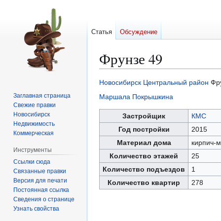
Статья
Обсуждение
Фрунзе 49
Новосибирск
Центральный район
Фру
Перейти
Перейти
Заглавная страница
Маршала Покрышкина
к
к
Свежие правки
навигации
поиску
Новосибирск
Застройщик
КМС
Недвижимость
Год постройки
2015
Коммерческая
Материал дома
кирпич-
Инструменты
Количество этажей
25
Ссылки сюда
Количество подъездов
1
Связанные правки
Версия для печати
Количество квартир
278
Постоянная ссылка
Сведения о странице
Узнать свойства