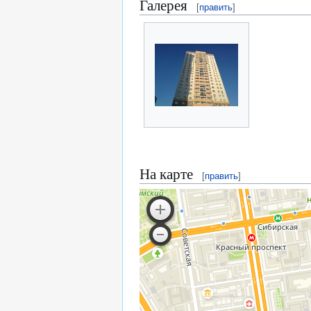
Галерея
[
править
]
На карте
[
править
]