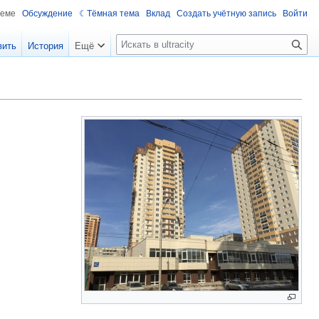
теме
Обсуждение
Тёмная тема
Вклад
Создать учётную запись
Войти
П
вить
История
Ещё
о
и
с
к