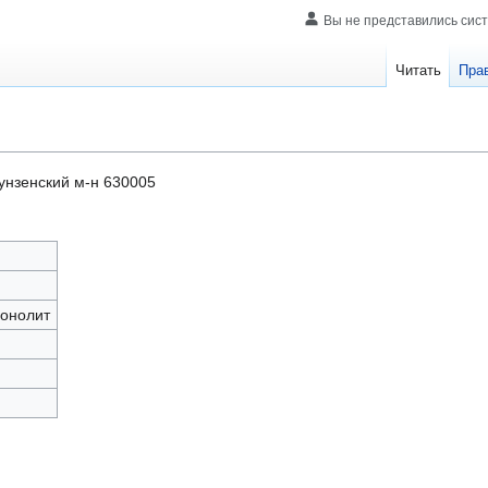
Вы не представились сис
Читать
Пра
нзенский м-н 630005
монолит