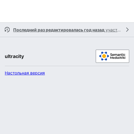
Последний раз редактировалась год назад
участником
R
ultracity
Настольная версия