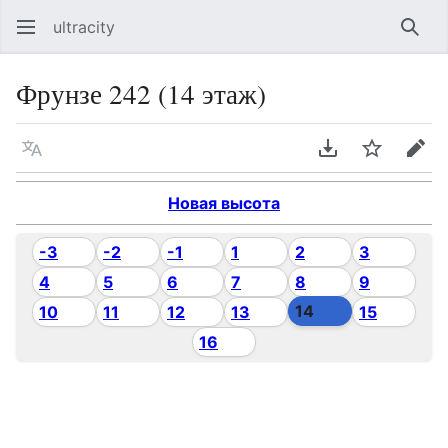
ultracity
Най
Фрунзе 242 (14 этаж)
Язык
Скачать PDF
Следить
Пра
Новая высота
-3
-2
-1
1
2
3
4
5
6
7
8
9
14
10
11
12
13
15
16