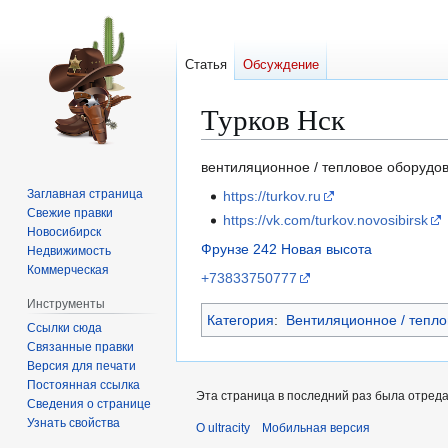
Статья
Обсуждение
Турков Нск
Перейти
Перейти
вентиляционное / тепловое оборудо
к
к
Заглавная страница
https://turkov.ru
навигации
поиску
Свежие правки
https://vk.com/turkov.novosibirsk
Новосибирск
Фрунзе 242
Новая высота
Недвижимость
Коммерческая
+73833750777
Инструменты
Категория
:
Вентиляционное / тепл
Ссылки сюда
Связанные правки
Версия для печати
Постоянная ссылка
Эта страница в последний раз была отредак
Сведения о странице
Узнать свойства
О ultracity
Мобильная версия