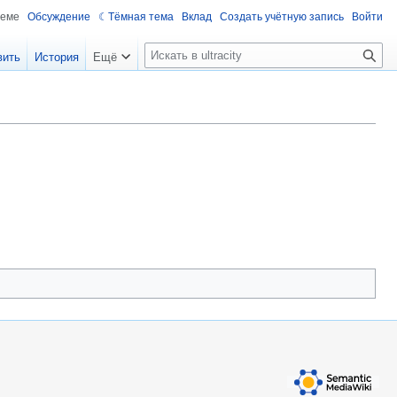
теме
Обсуждение
Тёмная тема
Вклад
Создать учётную запись
Войти
П
вить
История
Ещё
о
и
с
к