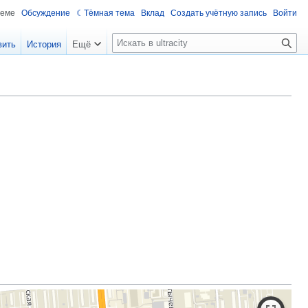
теме
Обсуждение
Тёмная тема
Вклад
Создать учётную запись
Войти
П
вить
История
Ещё
о
и
с
к