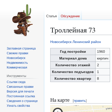
Статья
Обсуждение
Троллейная 73
Новосибирск
Ленинский район
Перейти
Перейти
Заглавная страница
к
к
Год постройки
1960
Свежие правки
навигации
поиску
Новосибирск
Материал дома
кирпич
Недвижимость
Количество этажей
2
Коммерческая
Количество подъездов
1
Инструменты
Количество квартир
8
Ссылки сюда
Связанные правки
Версия для печати
Постоянная ссылка
На карте
[
править
]
Сведения о странице
Узнать свойства