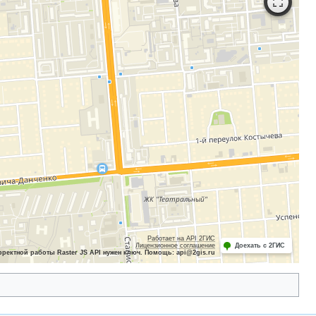
Работает на API 2ГИС
Лицензионное соглашение
Доехать с 2ГИС
рректной работы Raster JS API нужен ключ. Помощь: api@2gis.ru