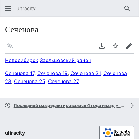
ultracity
Най
Сеченова
Язык
Скачать PDF
Следить
Пра
Новосибирск
Заельцовский район
Сеченова 17
,
Сеченова 19
,
Сеченова 21
,
Сеченова
23
,
Сеченова 25
,
Сеченова 27
Последний раз редактировалась 4 года назад
участником
ultracity