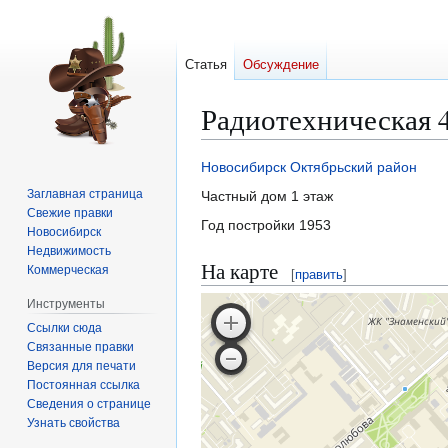
Статья
Обсуждение
Радиотехническая 
Новосибирск
Октябрьский район
Перейти
Перейти
Заглавная страница
​Частный дом​ 1 этаж
к
к
Свежие правки
Год постройки 1953
навигации
поиску
Новосибирск
Недвижимость
На карте
Коммерческая
[
править
]
Инструменты
Ссылки сюда
Связанные правки
Версия для печати
Постоянная ссылка
Сведения о странице
Узнать свойства