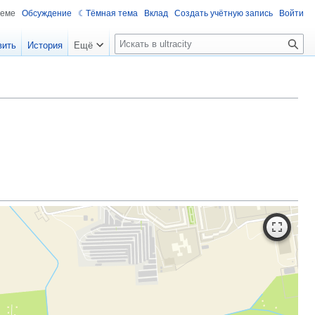
теме
Обсуждение
Тёмная тема
Вклад
Создать учётную запись
Войти
П
вить
История
Ещё
о
и
с
к