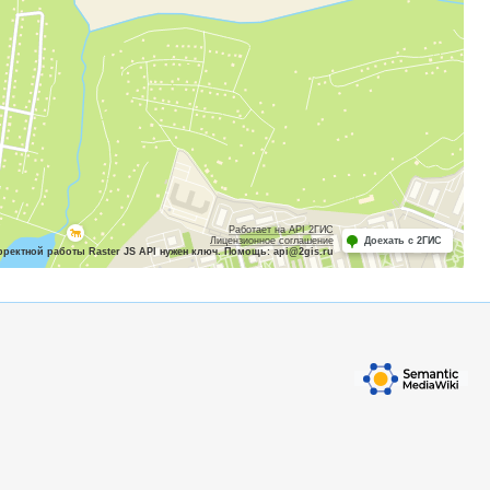
Работает на API 2ГИС
Лицензионное соглашение
Доехать с 2ГИС
рректной работы Raster JS API нужен ключ. Помощь: api@2gis.ru