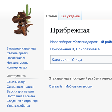
Статья
Обсуждение
Прибрежная
Перейти
Перейти
Новосибирск
Железнодорожный рай
к
к
Заглавная страница
Прибрежная 3
,
Прибрежная 4
навигации
поиску
Свежие правки
Новосибирск
Категория
:
Улицы
Недвижимость
Коммерческая
Инструменты
Эта страница в последний раз была отредак
Ссылки сюда
О ultracity
Мобильная версия
Связанные правки
Версия для печати
Постоянная ссылка
Сведения о странице
Узнать свойства