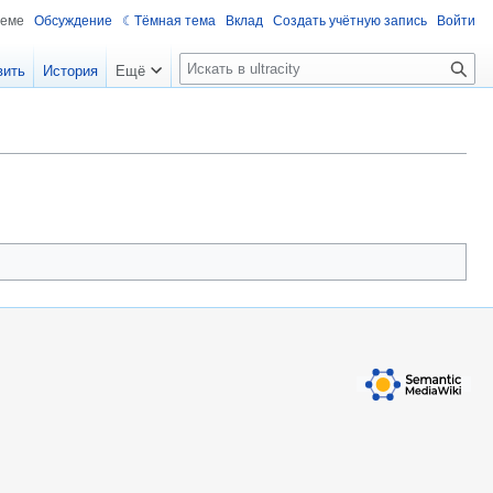
теме
Обсуждение
Тёмная тема
Вклад
Создать учётную запись
Войти
П
вить
История
Ещё
о
и
с
к