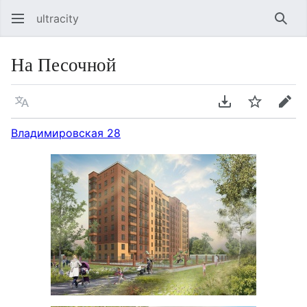
ultracity
Най
На Песочной
Язык
Скачать PDF
Следить
Пра
Владимировская 28