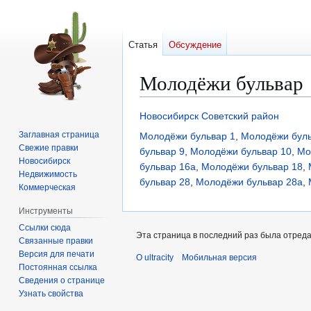
Статья
Обсуждение
Молодёжи бульвар
Перейти
Перейти
Новосибирск
Советский район
к
к
Заглавная страница
Молодёжи бульвар 1
,
Молодёжи буль
навигации
поиску
Свежие правки
бульвар 9
,
Молодёжи бульвар 10
,
Мо
Новосибирск
бульвар 16а
,
Молодёжи бульвар 18
,
Недвижимость
бульвар 28
,
Молодёжи бульвар 28а
,
Коммерческая
Инструменты
Ссылки сюда
Эта страница в последний раз была отредак
Связанные правки
Версия для печати
О ultracity
Мобильная версия
Постоянная ссылка
Сведения о странице
Узнать свойства