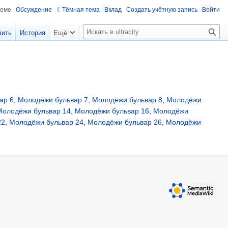
теме
Обсуждение
Тёмная тема
Вклад
Создать учётную запись
Войти
П
вить
История
Ещё
о
и
с
к
ар 6
,
Молодёжи бульвар 7
,
Молодёжи бульвар 8
,
Молодёжи
Молодёжи бульвар 14
,
Молодёжи бульвар 16
,
Молодёжи
22
,
Молодёжи бульвар 24
,
Молодёжи бульвар 26
,
Молодёжи