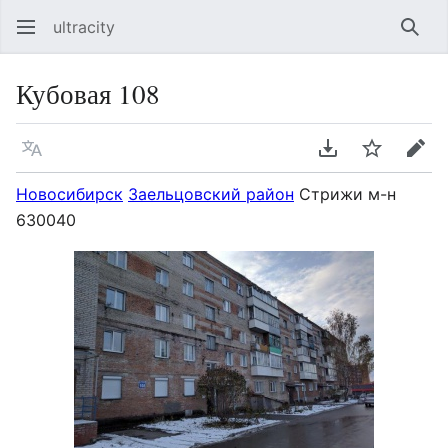
ultracity
Най
Кубовая 108
Язык
Скачать PDF
Следить
Пра
Новосибирск
Заельцовский район
Стрижи м-н
630040