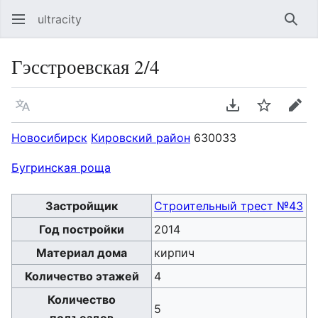
ultracity
Най
Гэсстроевская 2/4
Язык
Скачать PDF
Следить
Пра
Новосибирск
Кировский район
630033
Бугринская роща
Застройщик
Строительный трест №43
Год постройки
2014
Материал дома
кирпич
Количество этажей
4
Количество
5