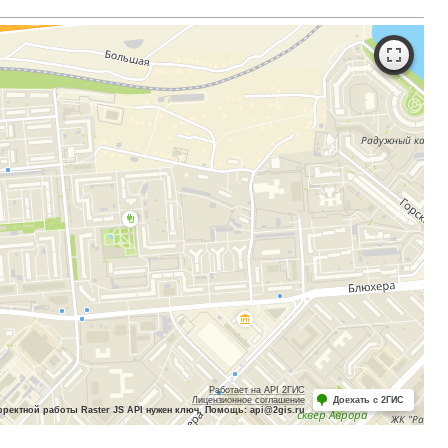
Работает на API 2ГИС
Лицензионное соглашение
Доехать с 2ГИС
рректной работы Raster JS API нужен ключ. Помощь: api@2gis.ru