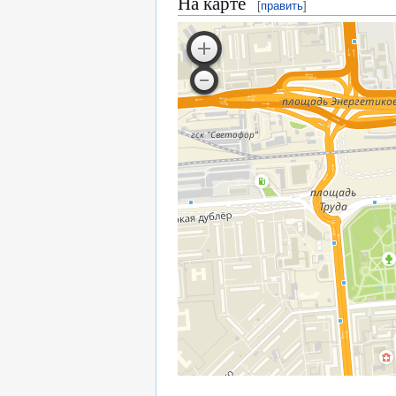
На карте
[
править
]