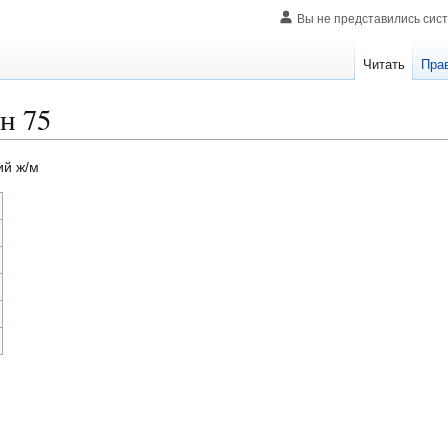
Вы не представились сис
Читать
Пра
н 75
ий ж/м