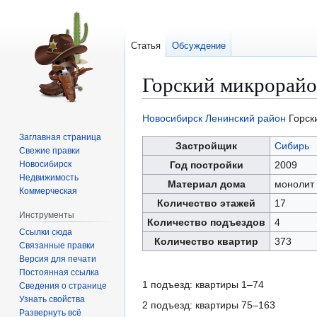
Статья
Обсуждение
Горский микрорайо
Новосибирск
Ленинский район
Горск
Перейти
Перейти
Заглавная страница
к
к
Застройщик
Сибирь
Свежие правки
навигации
поиску
Новосибирск
Год постройки
2009
Недвижимость
Материал дома
монолит
Коммерческая
Количество этажей
17
Инструменты
Количество подъездов
4
Ссылки сюда
Количество квартир
373
Связанные правки
Версия для печати
Постоянная ссылка
1 подъезд: квартиры 1–74
Сведения о странице
Узнать свойства
2 подъезд: квартиры 75–163
Развернуть всё