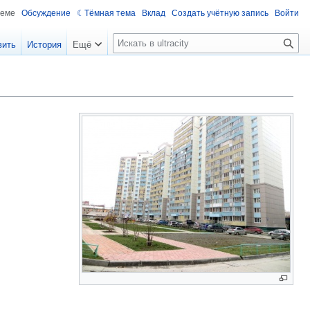
теме
Обсуждение
Тёмная тема
Вклад
Создать учётную запись
Войти
П
вить
История
Ещё
о
и
с
к