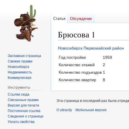
Статья
Обсуждение
Брюсова 1
Перейти
Перейти
Новосибирск
Первомайский район
к
к
Заглавная страница
Год постройки
1959
навигации
поиску
Свежие правки
Количество этажей
2
Новосибирск
Количество подъездов
1
Недвижимость
Коммерческая
Количество квартир
8
Инструменты
Ссылки сюда
Связанные правки
Эта страница в последний раз была отредак
Версия для печати
О ultracity
Мобильная версия
Постоянная ссылка
Сведения о странице
Узнать свойства