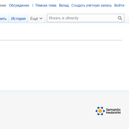
теме
Обсуждение
Тёмная тема
Вклад
Создать учётную запись
Войти
П
вить
История
Ещё
о
и
с
к