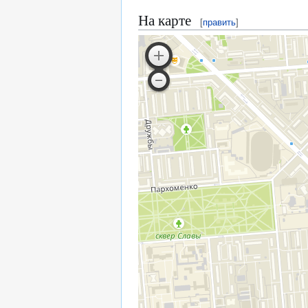
На карте
[
править
]