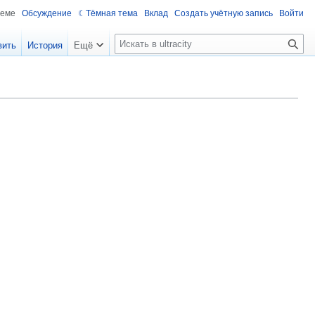
теме
Обсуждение
Тёмная тема
Вклад
Создать учётную запись
Войти
П
вить
История
Ещё
о
и
с
к