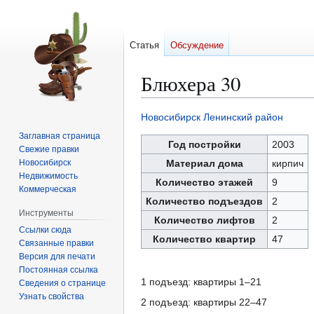
Статья
Обсуждение
Блюхера 30
Новосибирск
Ленинский район
Перейти
Перейти
Заглавная страница
к
к
Год постройки
2003
Свежие правки
навигации
поиску
Новосибирск
Материал дома
кирпич
Недвижимость
Количество этажей
9
Коммерческая
Количество подъездов
2
Инструменты
Количество лифтов
2
Ссылки сюда
Количество квартир
47
Связанные правки
Версия для печати
Постоянная ссылка
1 подъезд: квартиры 1–21
Сведения о странице
Узнать свойства
2 подъезд: квартиры 22–47