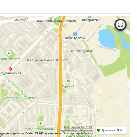
Работает на API 2ГИС
Лицензионное соглашение
Доехать с 2ГИС
рректной работы Raster JS API нужен ключ. Помощь: api@2gis.ru